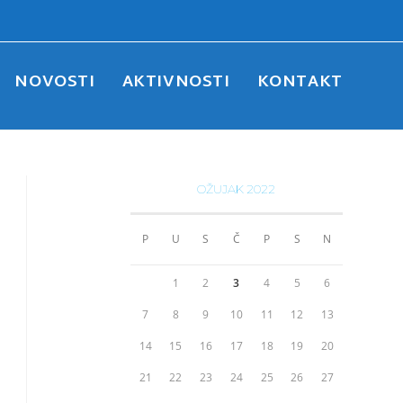
NOVOSTI
AKTIVNOSTI
KONTAKT
OŽUJAK 2022
P
U
S
Č
P
S
N
1
2
3
4
5
6
7
8
9
10
11
12
13
14
15
16
17
18
19
20
21
22
23
24
25
26
27