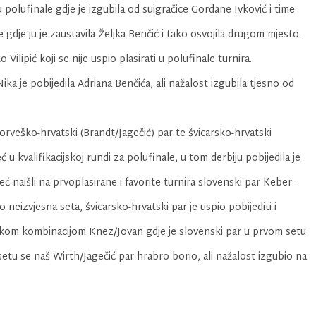
 polufinale gdje je izgubila od suigračice Gordane Ivković i time
 gdje ju je zaustavila Željka Benčić i tako osvojila drugom mjesto.
ilipić koji se nije uspio plasirati u polufinale turnira.
ika je pobijedila Adriana Benčića, ali nažalost izgubila tjesno od
orveško-hrvatski (Brandt/Jagečić) par te švicarsko-hrvatski
 u kvalifikacijskoj rundi za polufinale, u tom derbiju pobijedila je
ć naišli na prvoplasirane i favorite turnira slovenski par Keber-
eizvjesna seta, švicarsko-hrvatski par je uspio pobijediti i
ovenskom kombinacijom Knez/Jovan gdje je slovenski par u prvom setu
etu se naš Wirth/Jagečić par hrabro borio, ali nažalost izgubio na