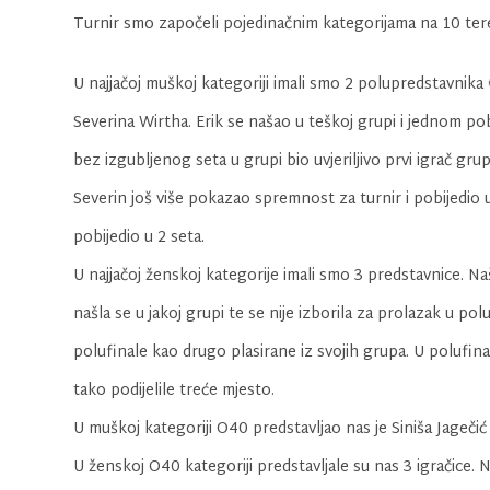
Turnir smo započeli pojedinačnim kategorijama na 10 teren
U najjačoj muškoj kategoriji imali smo 2 polupredstavnik
Severina Wirtha. Erik se našao u teškoj grupi i jednom pob
bez izgubljenog seta u grupi bio uvjeriljivo prvi igrač grup
Severin još više pokazao spremnost za turnir i pobijedio 
pobijedio u 2 seta.
U najjačoj ženskoj kategorije imali smo 3 predstavnice. Naš
našla se u jakoj grupi te se nije izborila za prolazak u po
polufinale kao drugo plasirane iz svojih grupa. U polufin
tako podijelile treće mjesto.
U muškoj kategoriji O40 predstavljao nas je Siniša Jagečić k
U ženskoj O40 kategoriji predstavljale su nas 3 igračice. N