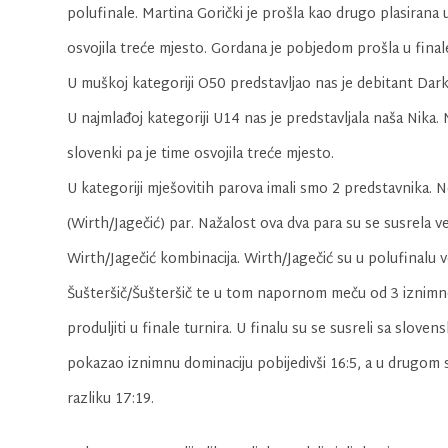
polufinale. Martina Gorički je prošla kao drugo plasirana u
osvojila treće mjesto. Gordana je pobjedom prošla u finale
U muškoj kategoriji O50 predstavljao nas je debitant Darko V
U najmlađoj kategoriji U14 nas je predstavljala naša Nika. N
slovenki pa je time osvojila treće mjesto.
U kategoriji mješovitih parova imali smo 2 predstavnika. N
(Wirth/Jagečić) par. Nažalost ova dva para su se susrela već
Wirth/Jagečić kombinacija. Wirth/Jagečić su u polufinalu ve
Šušteršič/Šušteršič te u tom napornom meču od 3 iznimno n
produljiti u finale turnira. U finalu su se susreli sa sl
pokazao iznimnu dominaciju pobijedivši 16:5, a u drugom s
razliku 17:19.