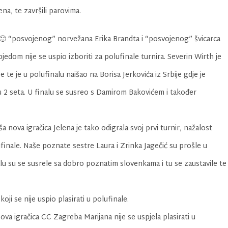
a, te završili parovima.
a 🙂 “posvojenog” norvežana Erika Brandta i “posvojenog” švicarca
jedom nije se uspio izboriti za polufinale turnira. Severin Wirth je
e te je u polufinalu naišao na Borisa Jerkovića iz Srbije gdje je
u 2 seta. U finalu se susreo s Damirom Bakovićem i također
a nova igračica Jelena je tako odigrala svoj prvi turnir, nažalost
lufinale. Naše poznate sestre Laura i Zrinka Jagečić su prošle u
alu su se susrele sa dobro poznatim slovenkama i tu se zaustavile te
oji se nije uspio plasirati u polufinale.
ova igračica CC Zagreba Marijana nije se uspjela plasirati u