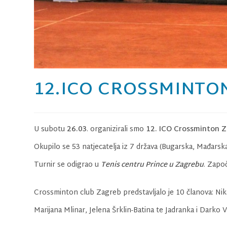
12.ICO CROSSMINTO
U subotu
26.03
. organizirali smo
12. ICO Crossminton 
Okupilo se 53 natjecatelja iz 7 država (Bugarska, Mađarska
Turnir se odigrao u
Tenis centru Prince u Zagrebu
. Započ
Crossminton club Zagreb predstavljalo je 10 članova: Nika i
Marijana Mlinar, Jelena Šrklin-Batina te Jadranka i Darko Vi