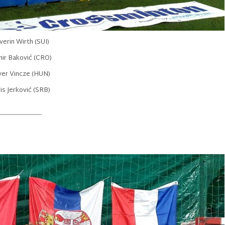
verin Wirth (SUI)
mir Baković (CRO)
iver Vincze (HUN)
ris Jerković (SRB)