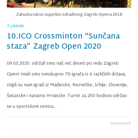
Zakuska nakon uspješno odrađenog Zagreb Open-a 2018
TURNIRI
10.ICO Crossminton “Sunčana
staza” Zagreb Open 2020
09.03.2020. održali smo naš već deseti po redu Zagreb
Open! Imali smo sveukupno 70 igrača iz 6 različitih država,
stigli su nam igrači iz Mađarske, Norveške, Srbije, Slovenije,
Švicarske i naravno Hrvatske. Turnir za 250 bodova održao
se u sportskom centru…
09/03/2020
0 KOMENTARA