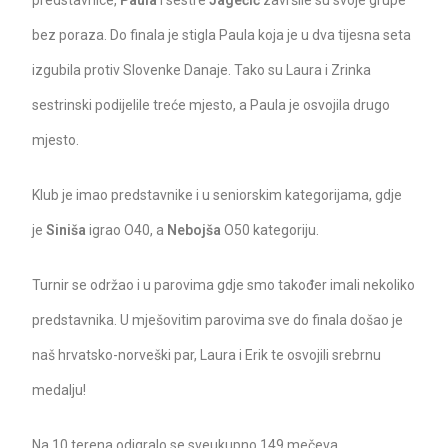
predstavnice,
Paula
i sestre
Jagečić
završile su svoje grupe
bez poraza. Do finala je stigla Paula koja je u dva tijesna seta
izgubila protiv Slovenke Danaje. Tako su Laura i Zrinka
sestrinski podijelile treće mjesto, a Paula je osvojila drugo
mjesto.
Klub je imao predstavnike i u seniorskim kategorijama, gdje
je
Siniša
igrao O40, a
Nebojša
O50 kategoriju.
Turnir se održao i u parovima gdje smo također imali nekoliko
predstavnika. U mješovitim parovima sve do finala došao je
naš hrvatsko-norveški par, Laura i Erik te osvojili srebrnu
medalju!
Na 10 terena odigralo se sveukupno 149 mečeva.