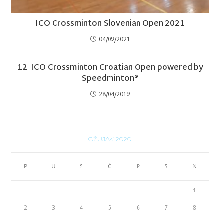
ICO Crossminton Slovenian Open 2021
04/09/2021
12. ICO Crossminton Croatian Open powered by
Speedminton®
28/04/2019
OŽUJAK 2020
P
U
S
Č
P
S
N
1
2
3
4
5
6
7
8