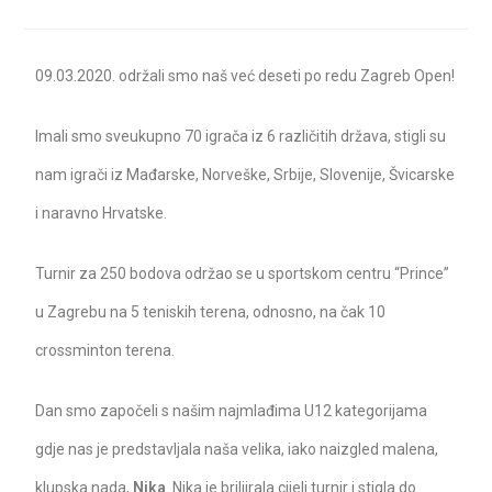
09.03.2020. održali smo naš već deseti po redu Zagreb Open!
Imali smo sveukupno 70 igrača iz 6 različitih država, stigli su
nam igrači iz Mađarske, Norveške, Srbije, Slovenije, Švicarske
i naravno Hrvatske.
Turnir za 250 bodova održao se u sportskom centru “Prince”
u Zagrebu na 5 teniskih terena, odnosno, na čak 10
crossminton terena.
Dan smo započeli s našim najmlađima U12 kategorijama
gdje nas je predstavljala naša velika, iako naizgled malena,
klupska nada,
Nika
. Nika je briljirala cijeli turnir i stigla do