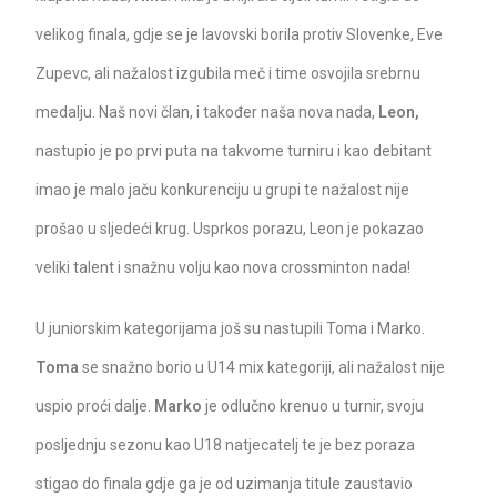
velikog finala, gdje se je lavovski borila protiv Slovenke, Eve
Zupevc, ali nažalost izgubila meč i time osvojila srebrnu
medalju. Naš novi član, i također naša nova nada,
Leon,
nastupio je po prvi puta na takvome turniru i kao debitant
imao je malo jaču konkurenciju u grupi te nažalost nije
prošao u sljedeći krug. Usprkos porazu, Leon je pokazao
veliki talent i snažnu volju kao nova crossminton nada!
U juniorskim kategorijama još su nastupili Toma i Marko.
Toma
se snažno borio u U14 mix kategoriji, ali nažalost nije
uspio proći dalje.
Marko
je odlučno krenuo u turnir, svoju
posljednju sezonu kao U18 natjecatelj te je bez poraza
stigao do finala gdje ga je od uzimanja titule zaustavio