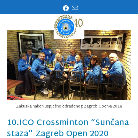
IZBORNIK
Zakuska nakon uspješno odrađenog Zagreb Open-a 2018
10.ICO Crossminton “Sunčana
staza” Zagreb Open 2020