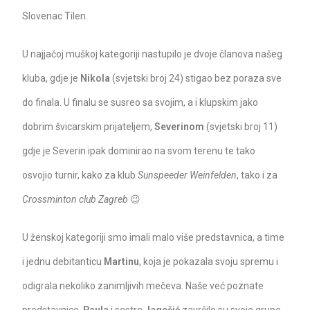
Slovenac Tilen.
U najjačoj muškoj kategoriji nastupilo je dvoje članova našeg
kluba, gdje je
Nikola
(svjetski broj 24) stigao bez poraza sve
do finala. U finalu se susreo sa svojim, a i klupskim jako
dobrim švicarskim prijateljem,
Severinom
(svjetski broj 11)
gdje je Severin ipak dominirao na svom terenu te tako
osvojio turnir, kako za klub
Sunspeeder Weinfelden
, tako i za
Crossminton club Zagreb
😉
U ženskoj kategoriji smo imali malo više predstavnica, a time
i jednu debitanticu
Martinu
, koja je pokazala svoju spremu i
odigrala nekoliko zanimljivih mečeva. Naše već poznate